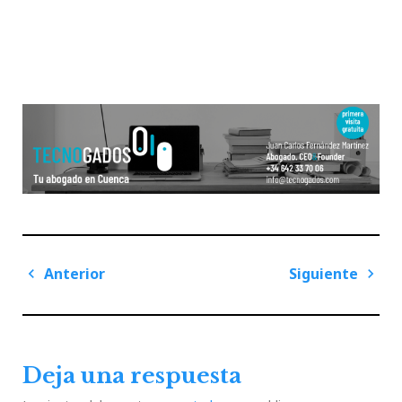
Navegación
Anterior
Siguiente
de
Previous
Next
entradas
Post
Post
Deja una respuesta