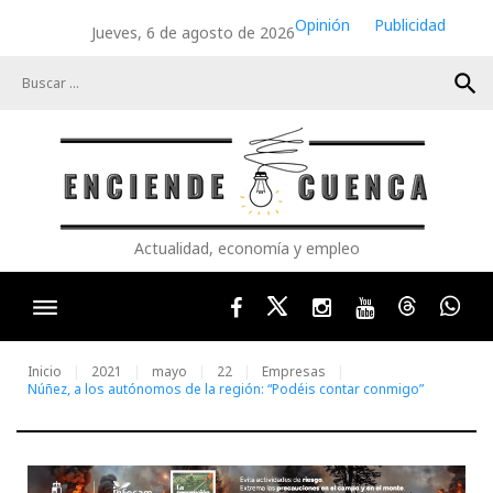
Skip
Opinión
Publicidad
Jueves, 6 de agosto de 2026
to
content
search
Actualidad, economía y empleo
Facebook
Twitter
Instagram
Youtube
Threads
Wha
Inicio
2021
mayo
22
Empresas
Núñez, a los autónomos de la región: “Podéis contar conmigo”