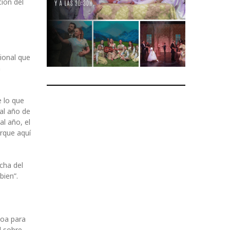
ión del
ional que
n
e lo que
al año de
l año, el
rque aquí
cha del
bien”.
boa para
l sobre