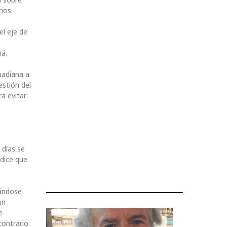
ios.
el eje de
má.
uadiana a
estión del
a evitar
 días se
 dice que
gándose
un
e
contrario