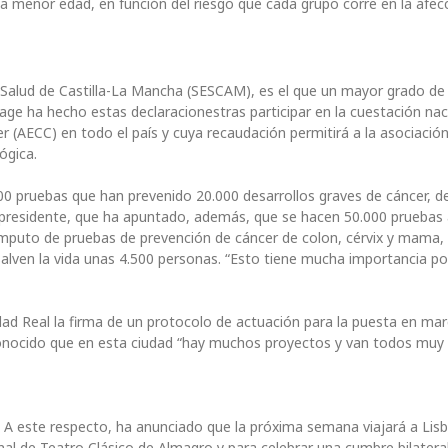
 menor edad, en función del riesgo que cada grupo corre en la afecc
 Salud de Castilla-La Mancha (SESCAM), es el que un mayor grado de
age ha hecho estas declaracionestras participar en la cuestación nac
r (AECC) en todo el país y cuya recaudación permitirá a la asociació
ógica.
00 pruebas que han prevenido 20.000 desarrollos graves de cáncer, d
 presidente, que ha apuntado, además, que se hacen 50.000 pruebas 
mputo de pruebas de prevención de cáncer de colon, cérvix y mama, a
alven la vida unas 4.500 personas. “Esto tiene mucha importancia po
ad Real la firma de un protocolo de actuación para la puesta en mar
conocido que en esta ciudad “hay muchos proyectos y van todos muy 
. A este respecto, ha anunciado que la próxima semana viajará a Lis
onal de Teatro Clásico de Almagro y para celebrar una cumbre bilatera