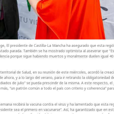
age, El presidente de Castilla-La Mancha ha asegurado que esta regi
estado parada. También se ha mostrado optimista al aseverar que “E
rudencia porque sigue habiendo muertos y moralmente duelen igual 40
territorial de Salud, en su reunión de este miércoles, acordó la creac
ahora, y a lo largo del verano, para ir retirando la obligatoriedad de
iados de julio” se pueda prescindir de la misma. A este respecto, el 
más, “un patrón común a todo el país con criterio y coherencia” para
emana recibirá la vacuna contra el virus y ha lamentado que esta re
presidente sea el primero en vacunarse”. Así, ha garantizado que en es