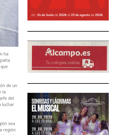
ón ha
spaña
 que
ión de un
 la
jefe del
 luchar
gión sea
ta región