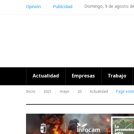
Skip
Domingo, 9 de agosto d
Opinión
Publicidad
to
content
Actualidad
Empresas
Trabajo
Inicio
2021
mayo
20
Actualidad
Page estim