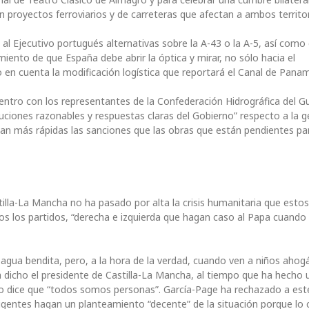
n proyectos ferroviarios y de carreteras que afectan a ambos territor
l Ejecutivo portugués alternativas sobre la A-43 o la A-5, así como 
miento de que España debe abrir la óptica y mirar, no sólo hacia el
o en cuenta la modificación logística que reportará el Canal de Pana
entro con los representantes de la Confederación Hidrográfica del G
uciones razonables y respuestas claras del Gobierno” respecto a la g
an más rápidas las sanciones que las obras que están pendientes par
tilla-La Mancha no ha pasado por alta la crisis humanitaria que estos
os los partidos, “derecha e izquierda que hagan caso al Papa cuando
agua bendita, pero, a la hora de la verdad, cuando ven a niños aho
a dicho el presidente de Castilla-La Mancha, al tiempo que ha hecho 
do dice que “todos somos personas”. García-Page ha rechazado a est
rigentes hagan un planteamiento “decente” de la situación porque lo 