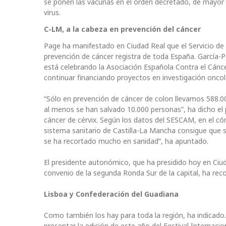
se ponen las vacunas en el orden decretado, de mayor a
virus.
C-LM, a la cabeza en prevención del cáncer
Page ha manifestado en Ciudad Real que el Servicio de
prevención de cáncer registra de toda España. García-P
está celebrando la Asociación Española Contra el Cánce
continuar financiando proyectos en investigación oncol
“Sólo en prevención de cáncer de colon llevamos 588.0
al menos se han salvado 10.000 personas”, ha dicho el
cáncer de cérvix. Según los datos del SESCAM, en el có
sistema sanitario de Castilla-La Mancha consigue que s
se ha recortado mucho en sanidad”, ha apuntado.
El presidente autonómico, que ha presidido hoy en Ciud
convenio de la segunda Ronda Sur de la capital, ha re
Lisboa y Confederación del Guadiana
Como también los hay para toda la región, ha indicado
presentar la edición de este año del Festival Internaci