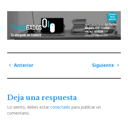
Navegación
Anterior
Siguiente
de
Previous
Next
entradas
Post
Post
Deja una respuesta
Lo siento, debes estar
conectado
para publicar un
comentario.