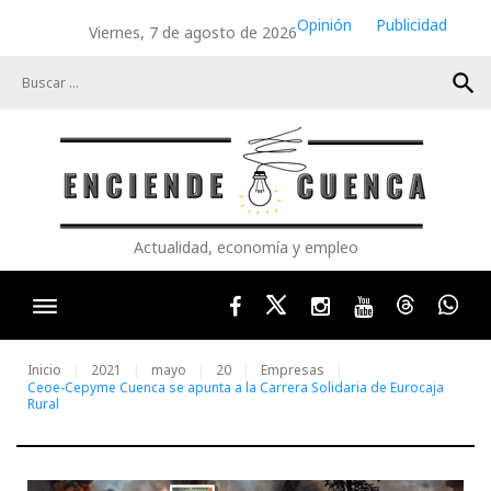
Skip
Opinión
Publicidad
Viernes, 7 de agosto de 2026
to
content
search
Actualidad, economía y empleo
Facebook
Twitter
Instagram
Youtube
Threads
Wha
Inicio
2021
mayo
20
Empresas
Ceoe-Cepyme Cuenca se apunta a la Carrera Solidaria de Eurocaja
Rural