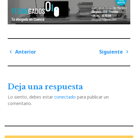
Navegación
Anterior
Siguiente
de
Previous
Next
entradas
Post
Post
Deja una respuesta
Lo siento, debes estar
conectado
para publicar un
comentario.