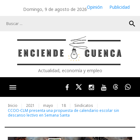
Skip
Opinión
Publicidad
Domingo, 9 de agosto de 2026
to
content
search
Actualidad, economía y empleo
Facebook
Twitter
Instagram
Youtube
Threads
Wha
Inicio
2021
mayo
18
Sindicatos
CCOO-CLM presenta una propuesta de calendario escolar sin
descanso lectivo en Semana Santa