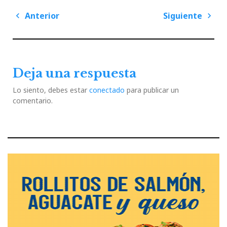
Navegación
Anterior
Siguiente
de
Previous
Next
entradas
Post
Post
Deja una respuesta
Lo siento, debes estar
conectado
para publicar un
comentario.