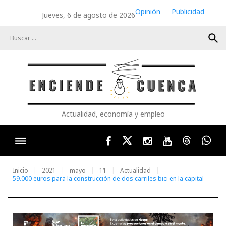
Skip
Opinión
Publicidad
Jueves, 6 de agosto de 2026
to
content
search
Actualidad, economía y empleo
Facebook
Twitter
Instagram
Youtube
Threads
Wha
Inicio
2021
mayo
11
Actualidad
59.000 euros para la construcción de dos carriles bici en la capital