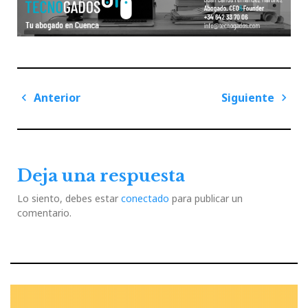
Navegación
Anterior
Siguiente
de
Previous
Next
entradas
Post
Post
Deja una respuesta
Lo siento, debes estar
conectado
para publicar un
comentario.