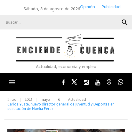
Skip
Opinión
Publicidad
Sábado, 8 de agosto de 2026
to
content
search
Actualidad, economía y empleo
Facebook
Twitter
Instagram
Youtube
Threads
Wha
Inicio
2021
mayo
6
Actualidad
Carlos Yuste, nuevo director general de Juventud y Deportes en
sustitución de Noelia Pérez