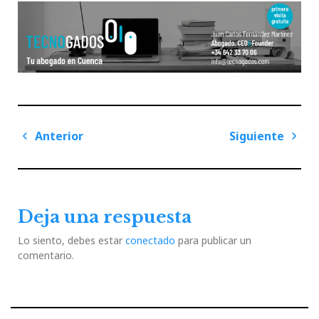
Navegación
Anterior
Siguiente
de
Previous
Next
entradas
Post
Post
Deja una respuesta
Lo siento, debes estar
conectado
para publicar un
comentario.