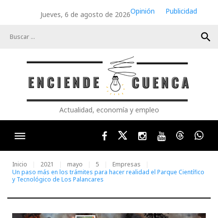
Skip
Opinión
Publicidad
Jueves, 6 de agosto de 2026
to
content
search
Actualidad, economía y empleo
Facebook
Twitter
Instagram
Youtube
Threads
Wha
Inicio
2021
mayo
5
Empresas
Un paso más en los trámites para hacer realidad el Parque Científico
y Tecnológico de Los Palancares