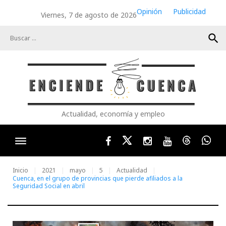
Skip
Opinión
Publicidad
Viernes, 7 de agosto de 2026
to
content
search
Actualidad, economía y empleo
Facebook
Twitter
Instagram
Youtube
Threads
Wha
Inicio
2021
mayo
5
Actualidad
Cuenca, en el grupo de provincias que pierde afiliados a la
Seguridad Social en abril