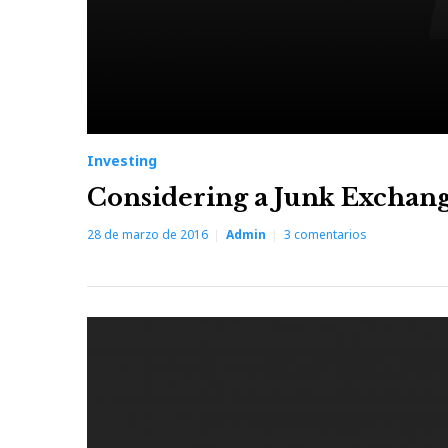
Investing
Considering a Junk Exchang
28 de marzo de 2016
Admin
3
comentarios