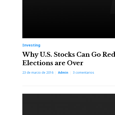
Investing
Why U.S. Stocks Can Go Red
Elections are Over
23 de marzo de 2016
Admin
3
comentarios