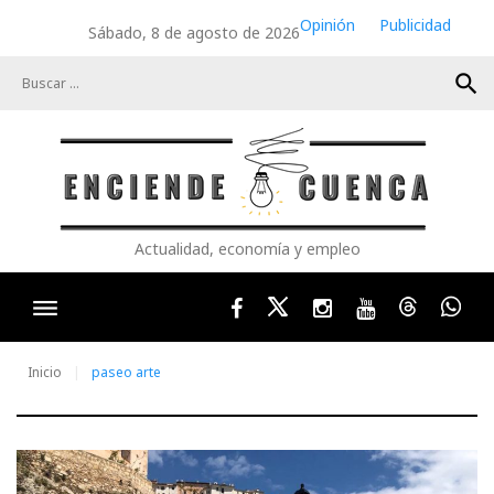
Skip
Opinión
Publicidad
Sábado, 8 de agosto de 2026
to
content
search
Actualidad, economía y empleo
Facebook
Twitter
Instagram
Youtube
Threads
Wha
Inicio
paseo arte
Etiqueta: