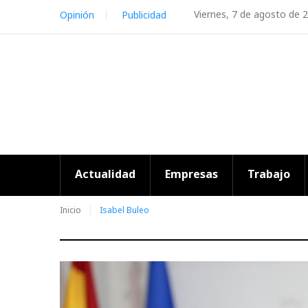
Skip
Viernes, 7 de agosto de 
Opinión
Publicidad
to
content
Actualidad
Empresas
Trabajo
Inicio
Isabel Buleo
Etiqueta: