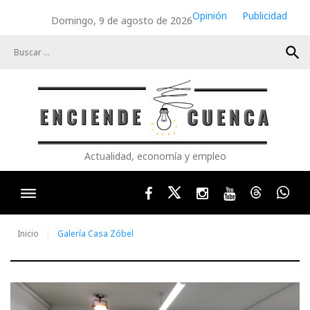
Skip
Opinión
Publicidad
Domingo, 9 de agosto de 2026
to
content
search
Actualidad, economía y empleo
Facebook
Twitter
Instagram
Youtube
Threads
Wha
Inicio
Galería Casa Zóbel
Etiqueta: