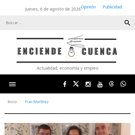
Skip
Opinión
Publicidad
Jueves, 6 de agosto de 2026
to
content
search
Actualidad, economía y empleo
Facebook
Twitter
Instagram
Youtube
Threads
Wha
Inicio
Fran Martínez
Etiqueta: