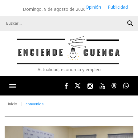
Skip
Opinión
Publicidad
Domingo, 9 de agosto de 2026
to
content
search
Actualidad, economía y empleo
Facebook
Twitter
Instagram
Youtube
Threads
Wha
Inicio
convenios
Etiqueta: