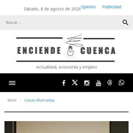
Skip
Opinión
Publicidad
Sábado, 8 de agosto de 2026
to
content
search
Actualidad, economía y empleo
Facebook
Twitter
Instagram
Youtube
Threads
Wha
Inicio
Casas Ahorcadas
Etiqueta: