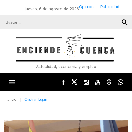
Skip
Opinión
Publicidad
Jueves, 6 de agosto de 2026
to
content
search
Actualidad, economía y empleo
Facebook
Twitter
Instagram
Youtube
Threads
Wha
Inicio
Cristian Luján
Autor: