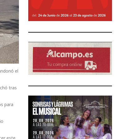
bandonó el
rchó tras
os para
io
cer este