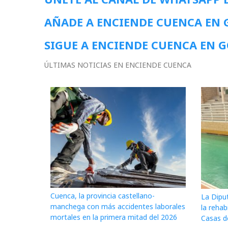
AÑADE A ENCIENDE CUENCA EN
SIGUE A ENCIENDE CUENCA EN 
ÚLTIMAS NOTICIAS EN ENCIENDE CUENCA
Cuenca, la provincia castellano-
La Dipu
manchega con más accidentes laborales
la rehab
mortales en la primera mitad del 2026
Casas d