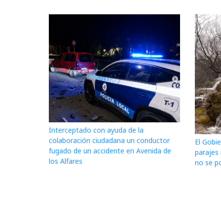
Interceptado con ayuda de la
colaboración ciudadana un conductor
El Gobie
fugado de un accidente en Avenida de
parajes
los Alfares
no se po