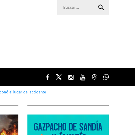
Buscar:
search
Facebook
Twitter
Instagram
Youtube
Threads
WhatsApp
donó el lugar del accidente