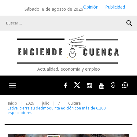
Skip
Opinión
Publicidad
Sábado, 8 de agosto de 2026
to
content
search
Actualidad, economía y empleo
Facebook
Twitter
Instagram
Youtube
Threads
Wha
Inicio
2026
julio
7
Cultura
Estival cierra su decimoquinta edición con más de 6.200
espectadores