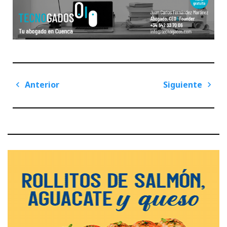
Navegación
Anterior
Siguiente
de
Previous
Next
entradas
Post
Post