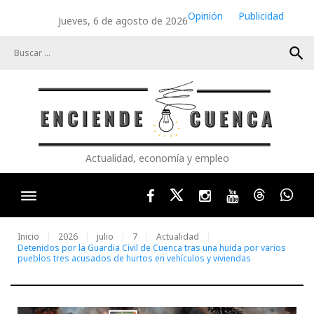
Skip
Opinión
Publicidad
Jueves, 6 de agosto de 2026
to
content
search
Actualidad, economía y empleo
Facebook
Twitter
Instagram
Youtube
Threads
Wha
Inicio
2026
julio
7
Actualidad
Detenidos por la Guardia Civil de Cuenca tras una huida por varios
pueblos tres acusados de hurtos en vehículos y viviendas