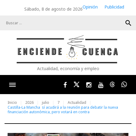
Skip
Opinión
Publicidad
Sábado, 8 de agosto de 2026
to
content
search
Actualidad, economía y empleo
Facebook
Twitter
Instagram
Youtube
Threads
Wha
Inicio
2026
julio
7
Actualidad
Castilla-La Mancha sí acudirá a la reunión para debatir la nueva
financiación autonómica, pero votará en contra