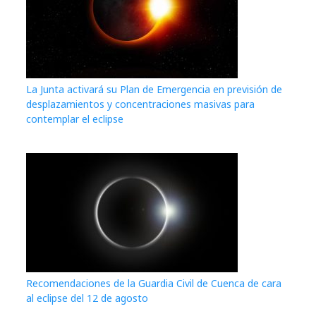
La Junta activará su Plan de Emergencia en previsión de
desplazamientos y concentraciones masivas para
contemplar el eclipse
Recomendaciones de la Guardia Civil de Cuenca de cara
al eclipse del 12 de agosto