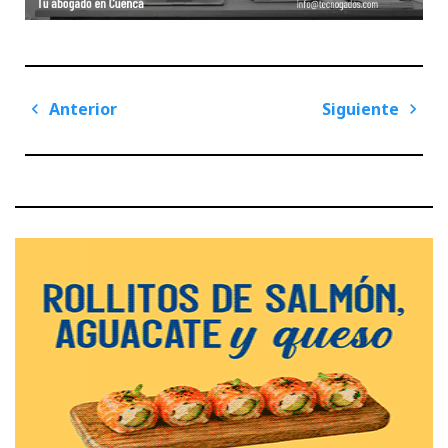
Navegación
Anterior
Siguiente
de
Previous
Next
entradas
Post
Post