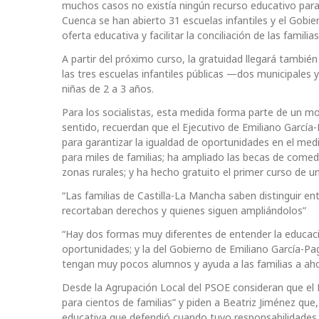
muchos casos no existía ningún recurso educativo para n
Cuenca se han abierto 31 escuelas infantiles y el Gobie
oferta educativa y facilitar la conciliación de las familias
A partir del próximo curso, la gratuidad llegará tambié
las tres escuelas infantiles públicas —dos municipales
niñas de 2 a 3 años.
Para los socialistas, esta medida forma parte de un mo
sentido, recuerdan que el Ejecutivo de Emiliano Garcí
para garantizar la igualdad de oportunidades en el med
para miles de familias; ha ampliado las becas de comed
zonas rurales; y ha hecho gratuito el primer curso de u
“Las familias de Castilla-La Mancha saben distinguir en
recortaban derechos y quienes siguen ampliándolos”
“Hay dos formas muy diferentes de entender la educació
oportunidades; y la del Gobierno de Emiliano García-Pag
tengan muy pocos alumnos y ayuda a las familias a aho
Desde la Agrupación Local del PSOE consideran que el
para cientos de familias” y piden a Beatriz Jiménez que, 
educativa que defendió cuando tuvo responsabilidades 