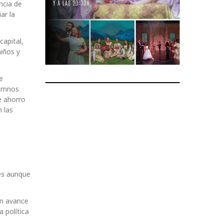
ncia de
ar la
capital,
niños y
e
lumnos
e ahorro
 las
les aunque
un avance
a política