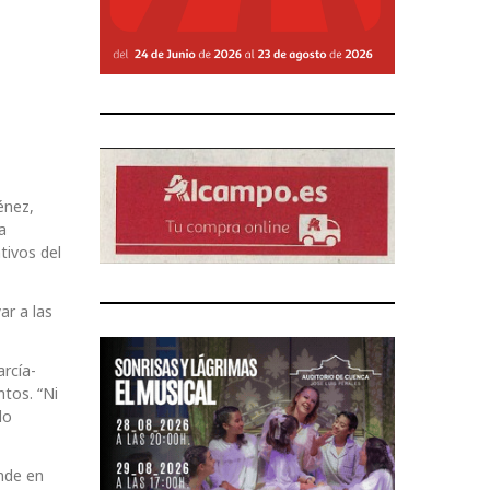
énez,
a
tivos del
ar a las
arcía-
tos. “Ni
do
nde en