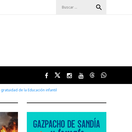
Buscar:
search
Facebook
Twitter
Instagram
Youtube
Threads
WhatsApp
 gratuidad de la Educación infantil