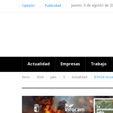
Skip
Jueves, 6 de agosto de 2
Opinión
Publicidad
to
content
Actualidad
Empresas
Trabajo
Inicio
2026
julio
5
Actualidad
El PSOE recue