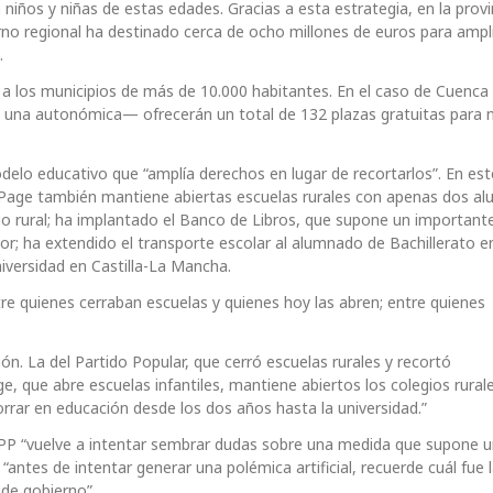
iños y niñas de estas edades. Gracias a esta estrategia, en la provi
rno regional ha destinado cerca de ocho millones de euros para ampli
.
n a los municipios de más de 10.000 habitantes. En el caso de Cuenca 
 y una autonómica— ofrecerán un total de 132 plazas gratuitas para 
delo educativo que “amplía derechos en lugar de recortarlos”. En est
a-Page también mantiene abiertas escuelas rurales con apenas dos a
io rural; ha implantado el Banco de Libros, que supone un important
or; ha extendido el transporte escolar al alumnado de Bachillerato en
niversidad en Castilla-La Mancha.
tre quienes cerraban escuelas y quienes hoy las abren; entre quienes
n. La del Partido Popular, que cerró escuelas rurales y recortó
e, que abre escuelas infantiles, mantiene abiertos los colegios rura
rrar en educación desde los dos años hasta la universidad.”
 PP “vuelve a intentar sembrar dudas sobre una medida que supone 
“antes de intentar generar una polémica artificial, recuerde cuál fue l
de gobierno”.