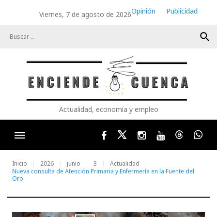
Skip
Opinión
Publicidad
Viernes, 7 de agosto de 2026
to
content
search
Actualidad, economía y empleo
Facebook
Twitter
Instagram
Youtube
Threads
Wha
Inicio
2026
junio
3
Actualidad
Nueva consulta de Atención Primaria y Enfermería en la Fuente del
Oro