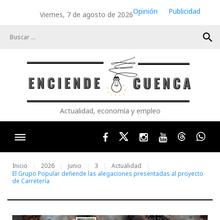
Skip
Opinión
Publicidad
Viernes, 7 de agosto de 2026
to
content
search
Actualidad, economía y empleo
Facebook
Twitter
Instagram
Youtube
Threads
Wha
Inicio
2026
junio
3
Actualidad
El Grupo Popular defiende las alegaciones presentadas al proyecto
de Carretería