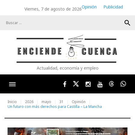
Skip
Opinión
Publicidad
Viernes, 7 de agosto de 2026
to
content
search
Actualidad, economía y empleo
Facebook
Twitter
Instagram
Youtube
Threads
Wha
Inicio
2026
mayo
31
Opinión
Un futuro con más derechos para Castilla – La Mancha