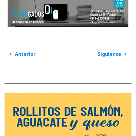
Navegación
Anterior
Siguiente
de
Previous
Next
entradas
Post
Post