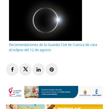
Recomendaciones de la Guardia Civil de Cuenca de cara
al eclipse del 12 de agosto
Facebook
Twitter
LinkedIn
Pinterest