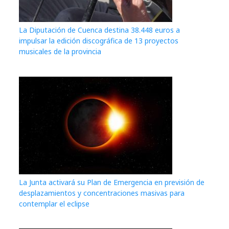
La Diputación de Cuenca destina 38.448 euros a
impulsar la edición discográfica de 13 proyectos
musicales de la provincia
La Junta activará su Plan de Emergencia en previsión de
desplazamientos y concentraciones masivas para
contemplar el eclipse