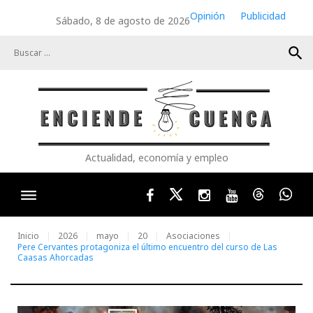
Skip
Opinión
Publicidad
Sábado, 8 de agosto de 2026
to
content
search
Actualidad, economía y empleo
Facebook
Twitter
Instagram
Youtube
Threads
Wha
Inicio
2026
mayo
20
Asociaciones
Pere Cervantes protagoniza el último encuentro del curso de Las
Caasas Ahorcadas