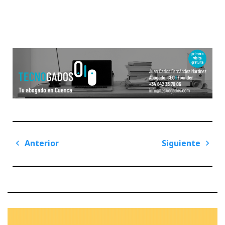
Navegación
Anterior
Siguiente
de
Previous
Next
entradas
Post
Post