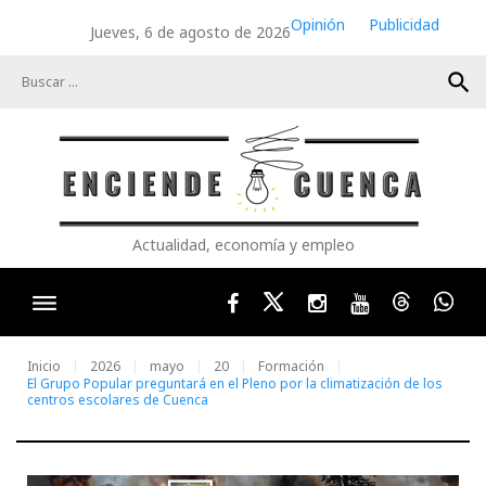
Skip
Opinión
Publicidad
Jueves, 6 de agosto de 2026
to
content
search
Actualidad, economía y empleo
Facebook
Twitter
Instagram
Youtube
Threads
Wha
Inicio
2026
mayo
20
Formación
El Grupo Popular preguntará en el Pleno por la climatización de los
centros escolares de Cuenca