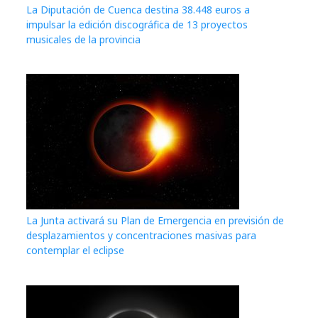
La Diputación de Cuenca destina 38.448 euros a
impulsar la edición discográfica de 13 proyectos
musicales de la provincia
La Junta activará su Plan de Emergencia en previsión de
desplazamientos y concentraciones masivas para
contemplar el eclipse