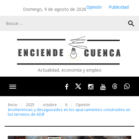
Skip
Opinión
Publicidad
Domingo, 9 de agosto de 2026
to
content
search
Actualidad, economía y empleo
Facebook
Twitter
Instagram
Youtube
Threads
Wha
Inicio
2025
octubre
6
Opinión
Incoherencias y desaguisados en los aparcamientos construidos en
los terrenos de ADIF