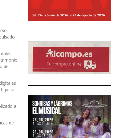
urso
mpulsado
urales
atrimonio,
ño de
igitales
stigioso
plicado a
icas de