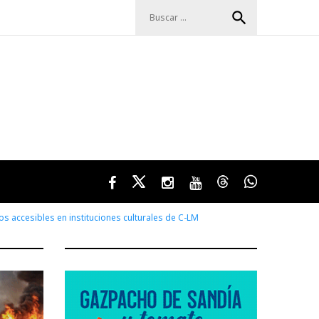
Buscar:
search
Facebook
Twitter
Instagram
Youtube
Threads
WhatsApp
s accesibles en instituciones culturales de C-LM