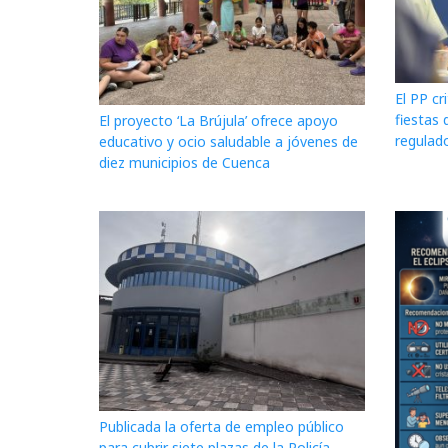
El PP cr
fiestas 
El proyecto ‘La Brújula’ ofrece apoyo
regulado
educativo y ocio saludable a jóvenes de
diez municipios de Cuenca
Publicada la oferta de empleo público
para cubrir siete plazas de la Policía