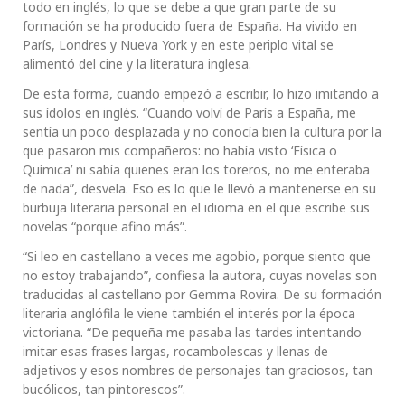
todo en inglés, lo que se debe a que gran parte de su
formación se ha producido fuera de España. Ha vivido en
París, Londres y Nueva York y en este periplo vital se
alimentó del cine y la literatura inglesa.
De esta forma, cuando empezó a escribir, lo hizo imitando a
sus ídolos en inglés. “Cuando volví de París a España, me
sentía un poco desplazada y no conocía bien la cultura por la
que pasaron mis compañeros: no había visto ‘Física o
Química’ ni sabía quienes eran los toreros, no me enteraba
de nada”, desvela. Eso es lo que le llevó a mantenerse en su
burbuja literaria personal en el idioma en el que escribe sus
novelas “porque afino más”.
“Si leo en castellano a veces me agobio, porque siento que
no estoy trabajando”, confiesa la autora, cuyas novelas son
traducidas al castellano por Gemma Rovira. De su formación
literaria anglófila le viene también el interés por la época
victoriana. “De pequeña me pasaba las tardes intentando
imitar esas frases largas, rocambolescas y llenas de
adjetivos y esos nombres de personajes tan graciosos, tan
bucólicos, tan pintorescos”.