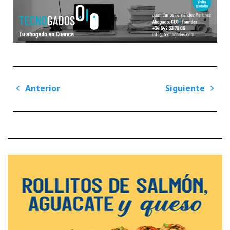
Navegación
Anterior
Siguiente
de
Previous
Next
entradas
Post
Post