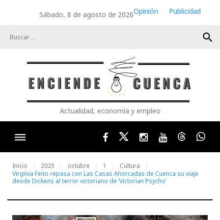
Skip
Opinión
Publicidad
Sábado, 8 de agosto de 2026
to
content
search
Actualidad, economía y empleo
Facebook
Twitter
Instagram
Youtube
Threads
Wha
Inicio
2025
octubre
1
Cultura
Virginia Feito repasa con Las Casas Ahorcadas de Cuenca su viaje
desde Dickens al terror victoriano de ‘Victorian Psycho’