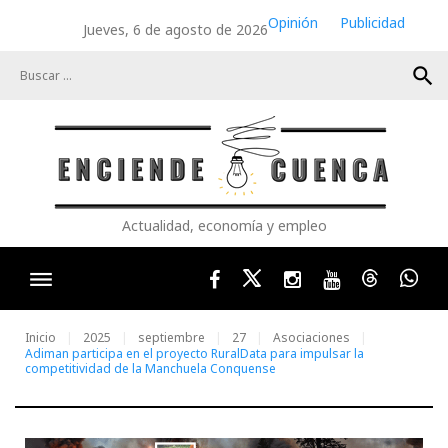
Skip
Opinión
Publicidad
Jueves, 6 de agosto de 2026
to
content
search
Actualidad, economía y empleo
Facebook
Twitter
Instagram
Youtube
Threads
Wha
Inicio
2025
septiembre
27
Asociaciones
Adiman participa en el proyecto RuralData para impulsar la
competitividad de la Manchuela Conquense