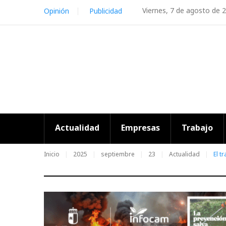
Skip
Viernes, 7 de agosto de 
Opinión
Publicidad
to
content
Actualidad
Empresas
Trabajo
Inicio
2025
septiembre
23
Actualidad
El t