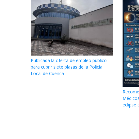
Publicada la oferta de empleo público
para cubrir siete plazas de la Policía
Local de Cuenca
Recomen
Médicos
eclipse