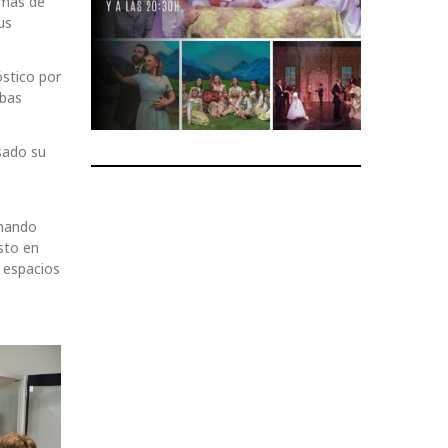
emás de
us
óstico por
ebas
sado su
anando
sto en
s espacios