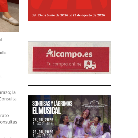
al
llo.
,
razo; la
 Consulta
arato
Consultas