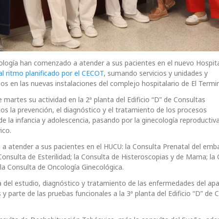
logía han comenzado a atender a sus pacientes en el nuevo Hospit
l ritmo planificado por el CECOT
, sumando servicios y unidades y
s en las nuevas instalaciones del complejo hospitalario de El Termini
martes su actividad en la 2ª planta del Edificio “D” de Consultas
s la prevención, el diagnóstico y el tratamiento de los procesos
e la infancia y adolescencia, pasando por la ginecología reproductiva
ico.
a atender a sus pacientes en el HUCU: la Consulta Prenatal del emba
onsulta de Esterilidad; la Consulta de Histeroscopias y de Mama; la
y la Consulta de Oncología Ginecológica.
a del estudio, diagnóstico y tratamiento de las enfermedades del ap
y parte de las pruebas funcionales a la 3ª planta del Edificio “D” de 