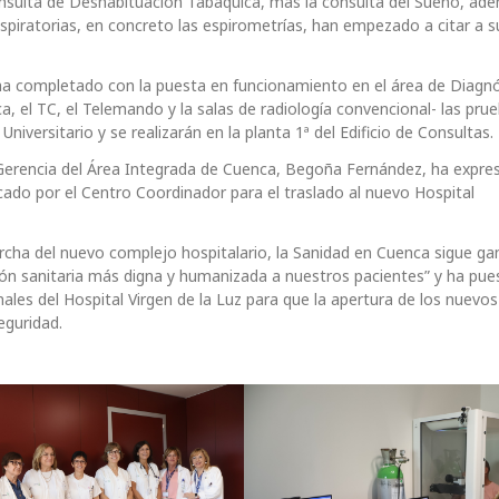
onsulta de Deshabituación Tabáquica, más la consulta del Sueño, ad
espiratorias, en concreto las espirometrías, han empezado a citar a s
 ha completado con la puesta en funcionamiento en el área de Diagn
, el TC, el Telemando y la salas de radiología convencional- las pru
iversitario y se realizarán en la planta 1ª del Edificio de Consultas.
a Gerencia del Área Integrada de Cuenca, Begoña Fernández, ha expre
cado por el Centro Coordinador para el traslado al nuevo Hospital
rcha del nuevo complejo hospitalario, la Sanidad en Cuenca sigue g
ión sanitaria más digna y humanizada a nuestros pacientes” y ha pue
nales del Hospital Virgen de la Luz para que la apertura de los nuevo
eguridad.