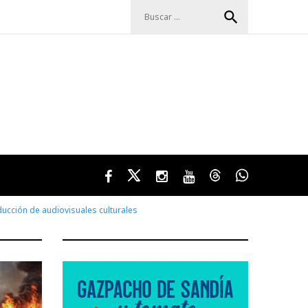
Buscar:
search
Facebook
Twitter
Instagram
Youtube
Threads
WhatsApp
ucción de audiovisuales culturales