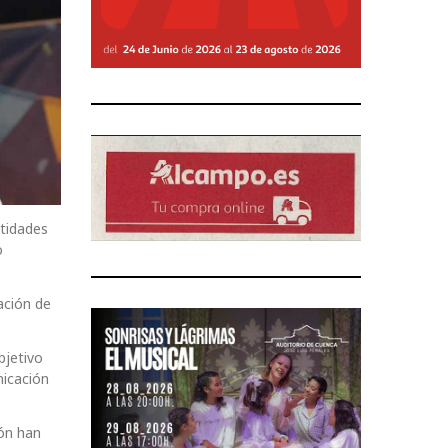
ntidades
o
ación de
bjetivo
nicación
ión han