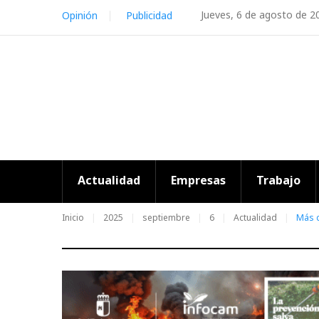
Skip
Jueves, 6 de agosto de 2
Opinión
Publicidad
to
content
Actualidad
Empresas
Trabajo
Inicio
2025
septiembre
6
Actualidad
Más d