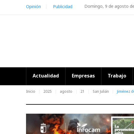
Skip
Domingo, 9 de agosto d
Opinión
Publicidad
to
content
Actualidad
Empresas
Trabajo
Inicio
2025
agosto
21
San Julián
Jiménez d