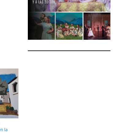
l
n la