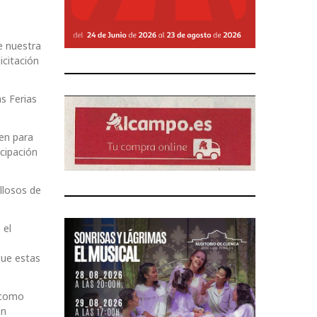
de nuestra
icitación
s Ferias
nen para
icipación
llosos de
 el
e
que estas
 como
on