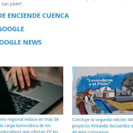
San Julián!”.
DE ENCIENDE CUENCA
 GOOGLE
GOOGLE NEWS
erno regional reduce en más de
Concluye la segunda edición de
a carga burocrática de los
proyecto Pintando Recuerdos e
 educativos que ofertan FP en
Alcarria conquense