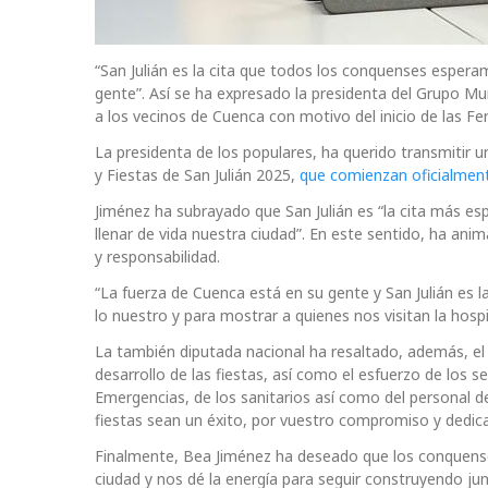
“San Julián es la cita que todos los conquenses esperamo
gente”. Así se ha expresado la presidenta
del Grupo Mun
a los vecinos de Cuenca con motivo del inicio de las Fer
La presidenta de los populares, ha querido transmitir u
y Fiestas de San Julián 2025,
que comienzan oficialment
Jiménez ha subrayado que San Julián es “la cita más es
llenar de vida nuestra ciudad”. En este sentido, ha anim
y responsabilidad.
“La fuerza de Cuenca está en su gente y San Julián es l
lo nuestro y para mostrar a quienes nos visitan la hosp
La también diputada nacional ha resaltado, además, el p
desarrollo de las fiestas, así como el esfuerzo de los s
Emergencias, de los sanitarios así como del personal d
fiestas sean un éxito, por vuestro compromiso y dedica
Finalmente, Bea Jiménez ha deseado que los conquense
ciudad y nos dé la energía para seguir construyendo j