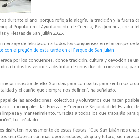
s durante el año, porque refleja la alegría, la tradición y la fuerza 
icipal Popular en el Ayuntamiento de Cuenca, Bea Jiménez, en su fel
ias y Fiestas de San Julián 2025.
n mensaje de felicitación a todos los conquenses en el arranque de la
e con el pregón de esta tarde en el Parque de San Julián
.
perada por los conquenses, donde tradición, cultura y devoción se u
ado a todos los vecinos a disfrutar de unos días de convivencia, part
a mejor muestra de ello. Son días para compartir, para sentirnos orgu
italidad y el cariño que siempre nos definen”, ha señalado.
apel de las asociaciones, colectivos y voluntarios que hacen posible
ervicios municipales, las Fuerzas y Cuerpo de Seguridad del Estado, d
e limpieza y mantenimiento. “Gracias a todos los que trabajáis para 
ción”, ha señalado.
s disfruten intensamente de estas fiestas. “Que San Julián nos una
untos una Cuenca con más oportunidades, alegría y futuro, siempre c