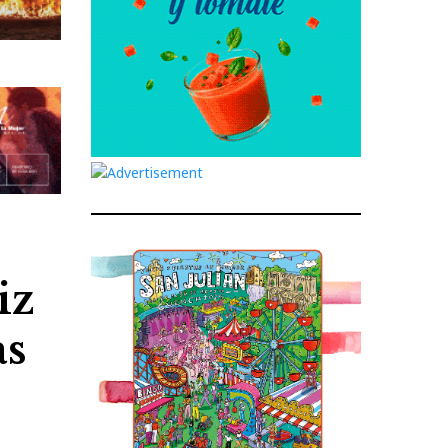
iz
as