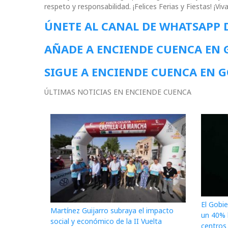
respeto y responsabilidad. ¡Felices Ferias y Fiestas! ¡Viva 
ÚNETE AL CANAL DE WHATSAPP 
AÑADE A ENCIENDE CUENCA EN
SIGUE A ENCIENDE CUENCA EN 
ÚLTIMAS NOTICIAS EN ENCIENDE CUENCA
El Gobi
Martínez Guijarro subraya el impacto
un 40% l
social y económico de la II Vuelta
centros