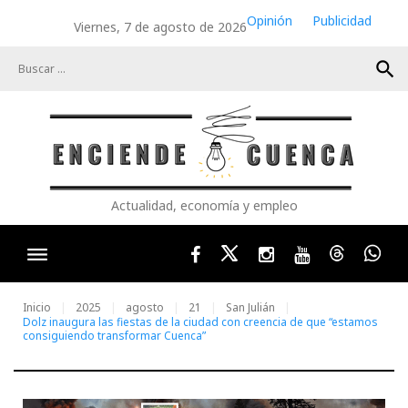
Skip
Opinión
Publicidad
Viernes, 7 de agosto de 2026
to
content
search
Actualidad, economía y empleo
Facebook
Twitter
Instagram
Youtube
Threads
Wha
Inicio
2025
agosto
21
San Julián
Dolz inaugura las fiestas de la ciudad con creencia de que “estamos
consiguiendo transformar Cuenca”