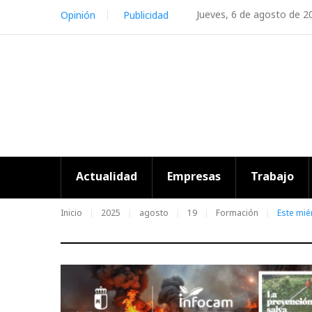
Skip
Jueves, 6 de agosto de 2
Opinión
Publicidad
to
content
Actualidad
Empresas
Trabajo
Inicio
2025
agosto
19
Formación
Este mié