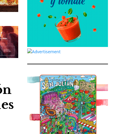
ón
les