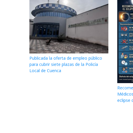
Publicada la oferta de empleo público
para cubrir siete plazas de la Policía
Local de Cuenca
Recomen
Médicos
eclipse