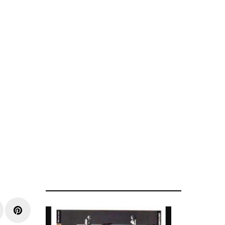
r
inkedIn
Pinterest