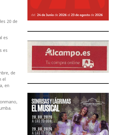
les 20 de
l es
s es
mbre, de
 el
a, en
alonmano,
zumba.