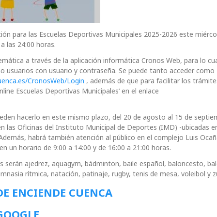
pción para las Escuelas Deportivas Municipales 2025-2026 este miérco
a las 24:00 horas.
mática a través de la aplicación informática Cronos Web, para lo cua
mo usuarios con usuario y contraseña. Se puede tanto acceder como
cuenca.es/CronosWeb/Login
, además de que para facilitar los trámite
 online Escuelas Deportivas Municipales’ en el enlace
ueden hacerlo en este mismo plazo, del 20 de agosto al 15 de septie
n las Oficinas del Instituto Municipal de Deportes (IMD) -ubicadas en
 Además, habrá también atención al público en el complejo Luis Ocañ
en un horario de 9:00 a 14:00 y de 16:00 a 21:00 horas.
es serán ajedrez, aquagym, bádminton, baile español, baloncesto, b
gimnasia rítmica, natación, patinaje, rugby, tenis de mesa, voleibol y 
DE ENCIENDE CUENCA
 GOOGLE