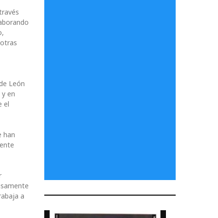
través
laborando
o,
 otras
 de León
 y en
 el
e han
dente
r
cisamente
rabaja a