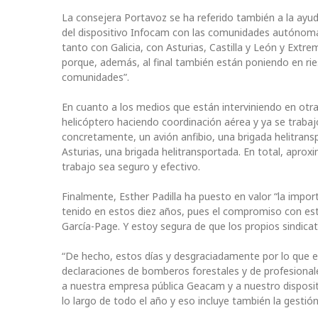
La consejera Portavoz se ha referido también a la ayu
del dispositivo Infocam con las comunidades autónom
tanto con Galicia, con Asturias, Castilla y León y Extr
porque, además, al final también están poniendo en rie
comunidades”.
En cuanto a los medios que están interviniendo en ot
helicóptero haciendo coordinación aérea y ya se trabaj
concretamente, un avión anfibio, una brigada helitranspo
Asturias, una brigada helitransportada. En total, apro
trabajo sea seguro y efectivo.
Finalmente, Esther Padilla ha puesto en valor “la impo
tenido en estos diez años, pues el compromiso con est
García-Page. Y estoy segura de que los propios sindicat
“De hecho, estos días y desgraciadamente por lo que
declaraciones de bomberos forestales y de profesio
a nuestra empresa pública Geacam y a nuestro dispositi
lo largo de todo el año y eso incluye también la gestió