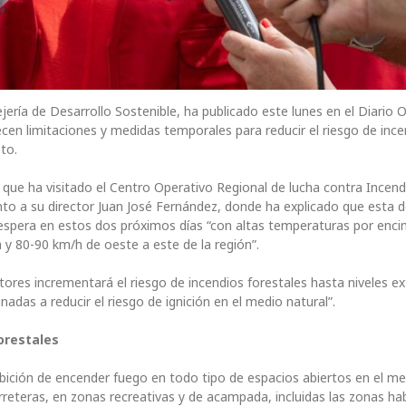
ería de Desarrollo Sostenible, ha publicado este lunes en el Diario Of
ecen limitaciones y medidas temporales para reducir el riesgo de inc
to.
a, que ha visitado el Centro Operativo Regional de lucha contra Incend
nto a su director Juan José Fernández, donde ha explicado que esta d
espera en estos dos próximos días “con altas temperaturas por enci
 y 80-90 km/h de oeste a este de la región”.
tores incrementará el riesgo de incendios forestales hasta niveles 
das a reducir el riesgo de ignición en el medio natural”.
forestales
ibición de encender fuego en todo tipo de espacios abiertos en el m
reteras, en zonas recreativas y de acampada, incluidas las zonas hab