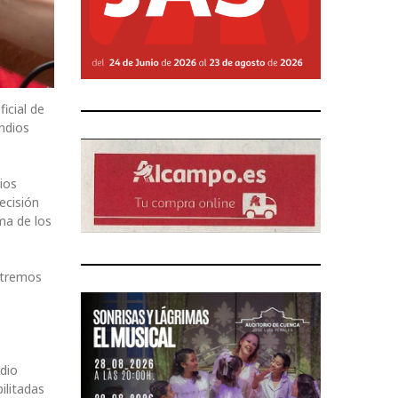
icial de
endios
ios
ecisión
ma de los
extremos
edio
ilitadas