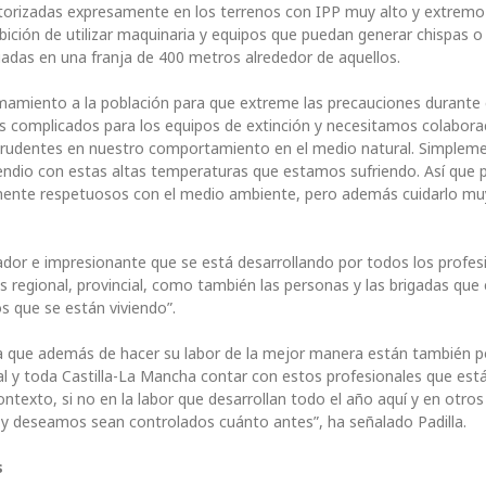
 autorizadas expresamente en los terrenos con IPP muy alto y extrem
hibición de utilizar maquinaria y equipos que puedan generar chispas o
tuadas en una franja de 400 metros alrededor de aquellos.
amamiento a la población para que extreme las precauciones durante
días complicados para los equipos de extinción y necesitamos colabora
udentes en nuestro comportamiento en el medio natural. Simpleme
cendio con estas altas temperaturas que estamos sufriendo. Así que p
mente respetuosos con el medio ambiente, pero además cuidarlo muy
ador e impresionante que se está desarrollando por todos los profes
s regional, provincial, como también las personas y las brigadas que
s que se están viviendo”.
ya que además de hacer su labor de la mejor manera están también 
nal y toda Castilla-La Mancha contar con estos profesionales que est
ontexto, si no en la labor que desarrollan todo el año aquí y en otro
 deseamos sean controlados cuánto antes”, ha señalado Padilla.
s