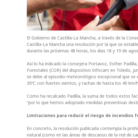
El Gobierno de Castilla-La Mancha, a través de la Consej
Castilla-La Mancha una resolución por la que se establ
durante las próximas 48 horas, los días 18 y 19 de agos
Así lo ha indicado la consejera Portavoz, Esther Padill
Forestales (COR) del dispositivo Infocam en Toledo, ju
se debe al episodio meteorológico excepcional que se 
30ºC con fuertes vientos, y rachas de hasta los 40 km/h
Como ha recalcado Padilla, la suma de todos estos fac
“por lo que hemos adoptado medidas preventivas destina
Limitaciones para reducir el riesgo de incendios 
En concreto, la resolución publicada contempla la proh
natural (como en las áreas de descanso de la red de car