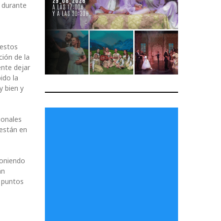
o durante
 estos
ción de la
nte dejar
ido la
 bien y
ionales
 están en
poniendo
án
s puntos