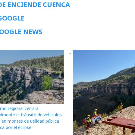
DE ENCIENDE CUENCA
 GOOGLE
GOOGLE NEWS
rno regional cerrará
lmente el tránsito de vehículos
 en montes de utilidad pública
a por el eclipse