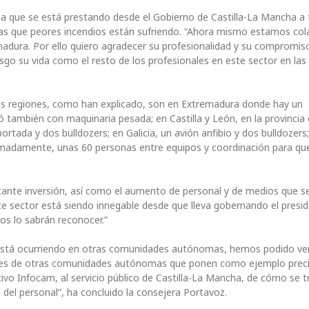
da que se está prestando desde el Gobierno de Castilla-La Mancha a 
as que peores incendios están sufriendo. “Ahora mismo estamos co
emadura. Por ello quiero agradecer su profesionalidad y su compromis
sgo su vida como el resto de los profesionales en este sector en las
ras regiones, como han explicado, son en Extremadura donde hay un
ó también con maquinaria pesada; en Castilla y León, en la provincia
rtada y dos bulldozers; en Galicia, un avión anfibio y dos bulldozers;
ximadamente, unas 60 personas entre equipos y coordinación para que
rtante inversión, así como el aumento de personal y de medios que s
e sector está siendo innegable desde que lleva gobernando el presi
os lo sabrán reconocer.”
 está ocurriendo en otras comunidades autónomas, hemos podido ve
nales de otras comunidades autónomas que ponen como ejemplo pre
vo Infocam, al servicio público de Castilla-La Mancha, de cómo se t
n del personal”, ha concluido la consejera Portavoz.