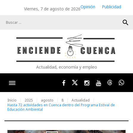
Skip
Opinión
Publicidad
Viernes, 7 de agosto de 2026
to
content
search
Actualidad, economía y empleo
Facebook
Twitter
Instagram
Youtube
Threads
Wha
Inicio
2025
agosto
8
Actualidad
Hasta 72 actividades en Cuenca dentro del Programa Estival de
Educación Ambiental