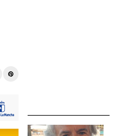
r
inkedIn
Pinterest