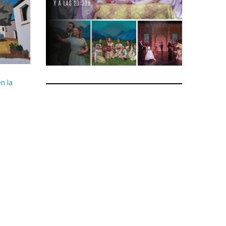
l
n la