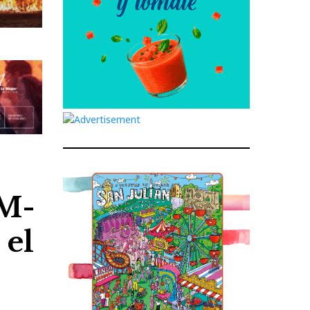
CM-
 el