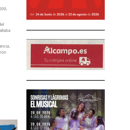
200,
del
allaba
ancia,
eron