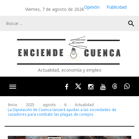
Skip
Opinión
Publicidad
Viernes, 7 de agosto de 2026
to
content
search
Actualidad, economía y empleo
Facebook
Twitter
Instagram
Youtube
Threads
Wha
Inicio
2025
agosto
6
Actualidad
La Diputación de Cuenca lanzará ayudas a las sociedades de
cazadores para combatir las plagas de conejos