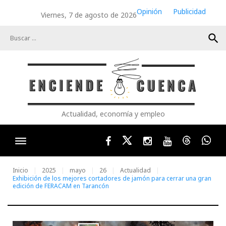
Skip
Opinión
Publicidad
Viernes, 7 de agosto de 2026
to
content
search
Actualidad, economía y empleo
Facebook
Twitter
Instagram
Youtube
Threads
Wha
Inicio
2025
mayo
26
Actualidad
Exhibición de los mejores cortadores de jamón para cerrar una gran
edición de FERACAM en Tarancón