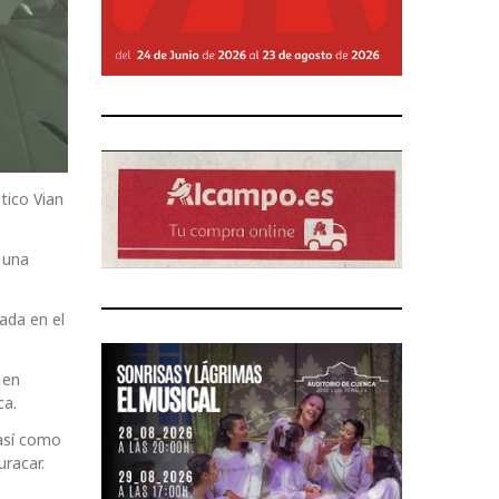
tico Vian
 una
ada en el
 en
ca.
así como
uracar.