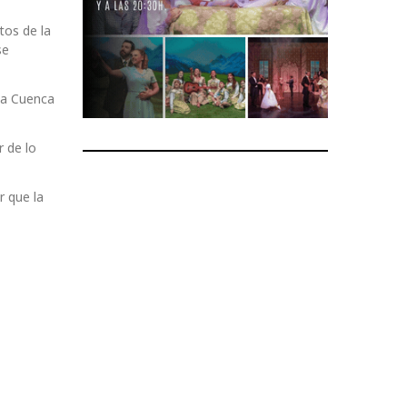
tos de la
se
n a Cuenca
r de lo
r que la