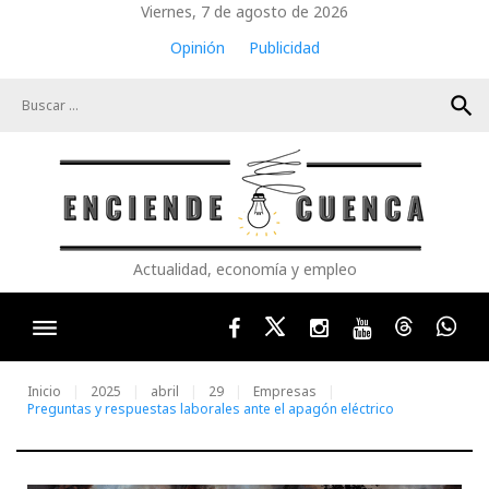
Skip
Viernes, 7 de agosto de 2026
to
Opinión
Publicidad
content
search
Actualidad, economía y empleo
Facebook
Twitter
Instagram
Youtube
Threads
Wha
Inicio
2025
abril
29
Empresas
Preguntas y respuestas laborales ante el apagón eléctrico