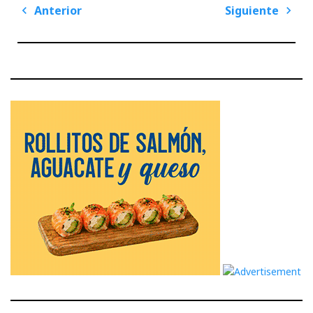
Navegación
Anterior
Siguiente
de
Previous
Next
entradas
Post
Post