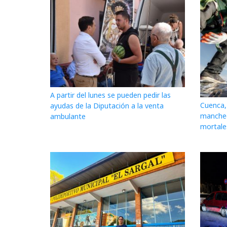
A partir del lunes se pueden pedir las
Cuenca, 
ayudas de la Diputación a la venta
mancheg
ambulante
mortale