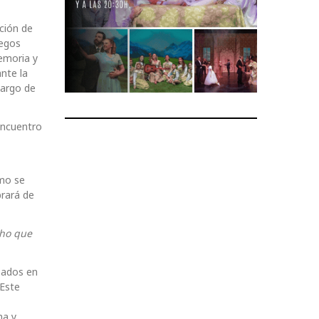
ación de
uegos
memoria y
nte la
largo de
encuentro
ómo se
brará de
cho que
izados en
 Este
na y