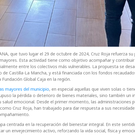
NA, que tuvo lugar el 29 de octubre de 2024, Cruz Roja refuerza su 
s mayores. Esta actividad tiene como objetivo acompañar y contribuir 
ecialmente entre los colectivos más vulnerables. La propuesta se desa
 de Castilla-La Mancha, y está financiada con los fondos recaudados
a Fundación Global Caja en la región.
as mayores del municipio
, en especial aquellas que viven solas o tie
upuso la pérdida o deterioro de bienes materiales, sino también un 
 su salud emocional. Desde el primer momento, las administraciones p
s como Cruz Roja, han trabajado para dar respuesta a sus necesidad
acompañamiento.
pa centrada en la recuperación del bienestar integral. En este sentido
 un envejecimiento activo, reforzando la vida social, física y emoci