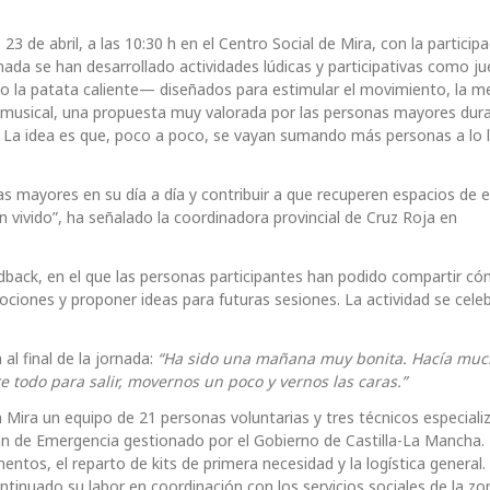
 de abril, a las 10:30 h en el Centro Social de Mira, con la particip
nada se han desarrollado actividades lúdicas y participativas como j
as o la patata caliente— diseñados para estimular el movimiento, la 
o musical, una propuesta muy valorada por las personas mayores dura
o. La idea es que, poco a poco, se vayan sumando más personas a lo 
 mayores en su día a día y contribuir a que recuperen espacios de 
an vivido”, ha señalado la coordinadora provincial de Cruz Roja en
edback, en el que las personas participantes han podido compartir c
ociones y proponer ideas para futuras sesiones. La actividad se cele
al final de la jornada:
“
Ha sido una mañana muy bonita. Hacía mu
e todo para salir, movernos un poco y vernos las caras.”
n Mira un equipo de 21 personas voluntarias y tres técnicos especial
an de Emergencia gestionado por el Gobierno de Castilla-La Mancha.
ntos, el reparto de kits de primera necesidad y la logística general.
ntinuado su labor en coordinación con los servicios sociales de la zo