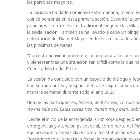
las personas mayores.
La iniciativa ha dado comienzo esta mañana, miércoles 23
quince personas en esta primera sesión. Durante la jor
populares —entre ellos el tradicional juego de las sill
la socialización. También se ha llevado a cabo un bing
celebración del Día del Mayor en Iniesta el pasado añ
las próximas semanas.
“Con esta actividad queremos acompañar a las personas
y bienestar tras una situación tan difícil como la que h
Cuenca, Marta del Pozo.
La sesión ha concluido con un espacio de diálogo y fe
han sentido antes y después del taller, expresar sus em
manera semanal durante todo el año 2025.
Una de las participantes, Amelia, de 82 años, compartía 
no me reía así. Estas cosas nos vienen muy bien, sobr
Desde el inicio de la emergencia, Cruz Roja desplegó e
emergencias y atención psicosocial, como parte del Pl
equipo asumió tareas clave como la distribución de alime
Posteriormente, y hasta la fecha, la organización ha co