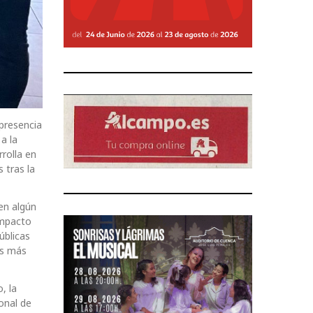
presencia
a la
rrolla en
 tras la
nen algún
impacto
úblicas
es más
, la
onal de