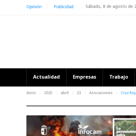
Skip
Sábado, 8 de agosto de 
Opinión
Publicidad
to
content
Actualidad
Empresas
Trabajo
Inicio
2025
abril
23
Asociaciones
Cruz Roj