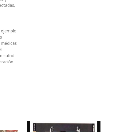
ectadas,
n ejemplo
as
s médicas
el
n sufrió
eración