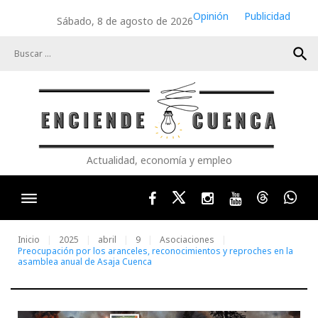
Skip
Opinión
Publicidad
Sábado, 8 de agosto de 2026
to
content
search
Actualidad, economía y empleo
Facebook
Twitter
Instagram
Youtube
Threads
Wha
Inicio
2025
abril
9
Asociaciones
Preocupación por los aranceles, reconocimientos y reproches en la
asamblea anual de Asaja Cuenca