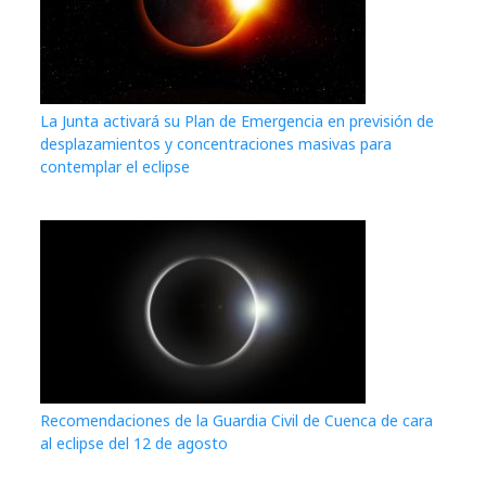
La Junta activará su Plan de Emergencia en previsión de
desplazamientos y concentraciones masivas para
contemplar el eclipse
Recomendaciones de la Guardia Civil de Cuenca de cara
al eclipse del 12 de agosto