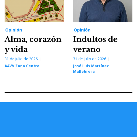
Opinión
Opinión
Alma, corazón
Indultos de
y vida
verano
31 de julio de 2026
31 de julio de 2026
AAVV Zona Centro
José Luis Martínez
Mallebrera