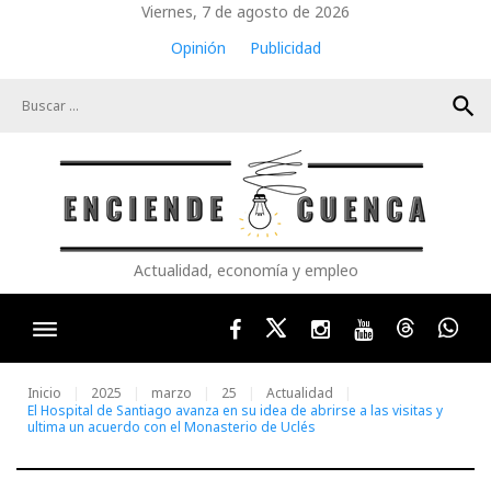
Skip
Viernes, 7 de agosto de 2026
to
Opinión
Publicidad
content
search
Actualidad, economía y empleo
Facebook
Twitter
Instagram
Youtube
Threads
Wha
Inicio
2025
marzo
25
Actualidad
El Hospital de Santiago avanza en su idea de abrirse a las visitas y
ultima un acuerdo con el Monasterio de Uclés