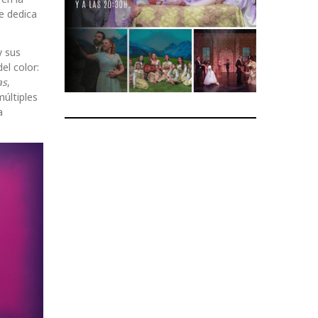
e dedica
y sus
el color:
as
,
múltiples
a