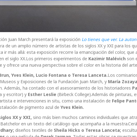
ción Juan March presentará la exposición
Lo tienes que ver. La auto
a de un amplio número de artistas de los siglos XX y XXI para los qu
ca ir más allá: esta exposición recorre la emancipación del color, que 
 en el siglo XX.Los primeros experimentos de
Kazimir Malévich
son e
e y ofrece una nueva perspectiva sobre el color en la historia del arte
Brun, Yves Klein, Lucio Fontana o Teresa Lanceta.
Los comisarios
 Museos y Exposiciones de la Fundación Juan March, y
María Zozay
ión. Además, ha contado con el asesoramiento de los historiadores
Pa
a y escritor) y
Esther Leslie
(Birbeck College).Además de pinturas, e
artista e intervenciones in situ, como una instalación de
Felipe Pan
 instalación de pigmento azul de
Yves Klein.
siglos XX y XXI,
sino más bien muchos caminos individuales que atr
d Batchelor en un texto del catálogo que acompaña a la muestra.Cer
wdhary;
diseños textiles de
Sheila Hicks o Teresa Lanceta;
escultu
ns
o una película de
Derek Jarman
. Todas estas obras se muestran 