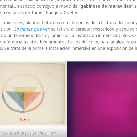
damental.Un espacio contiguo a modo de
“gabinete de maravillas”
s
XIX, con obras de Turner, Runge o Goethe.
minerales, plantas tintóreas o testimonios de la historia del color 
sición,
Lo tienes que ver,
se refiere al carácter misterioso y esquivo d
omo un fenómeno físico y lumínico. La instalación inmersiva
Coloram
 referencia a estos fundamentos físicos del color, para analizar sus 
as. Se trata de la primera instalación inmersiva en una exposición de l
. Various Perspective Diagrams,