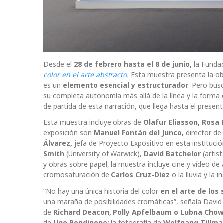
Desde el
28 de febrero hasta el 8 de junio,
la Funda
color en el arte abstracto.
Esta muestra presenta la obr
es un
elemento esencial y estructurador
. Pero bus
su completa autonomía más allá de la línea y la forma
de partida de esta narración, que llega hasta el present
Esta muestra incluye obras de
Olafur Eliasson, Rosa 
exposición son
Manuel Fontán del Junco,
director de
Álvarez,
jefa de Proyecto Expositivo en esta instituc
Smith
(University of Warwick),
David Batchelor
(artist
y obras sobre papel, la muestra incluye cine y vídeo de 
cromosaturación de
Carlos Cruz-Diez
o la lluvia y la
“No hay una única historia del color
en el arte de los 
una maraña de posibilidades cromáticas”, señala Davi
de
Richard Deacon, Polly Apfelbaum o Lubna Cho
de
Ugo Rondinone;
la fotografía de
Wolfgang Tillma