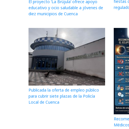
fiestas 
El proyecto ‘La Brújula’ ofrece apoyo
regulado
educativo y ocio saludable a jóvenes de
diez municipios de Cuenca
Publicada la oferta de empleo público
para cubrir siete plazas de la Policía
Local de Cuenca
Recomen
Médicos