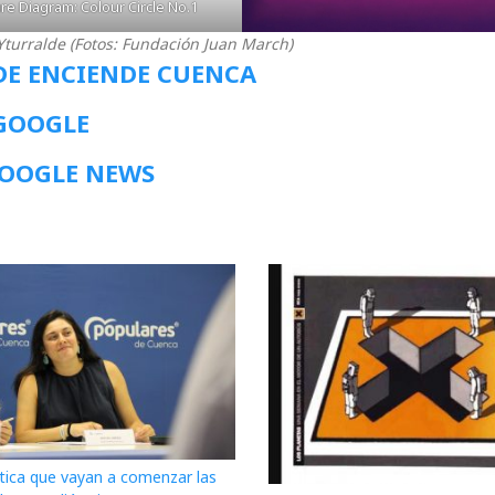
re Diagram: Colour Circle No.1
Yturralde (Fotos: Fundación Juan March)
DE ENCIENDE CUENCA
 GOOGLE
GOOGLE NEWS
itica que vayan a comenzar las