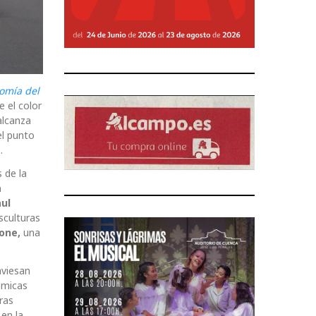
nomía del
e el color
alcanza
l punto
.
 de la
a
ul
sculturas
tone,
una
aviesan
ámicas
ras
en la