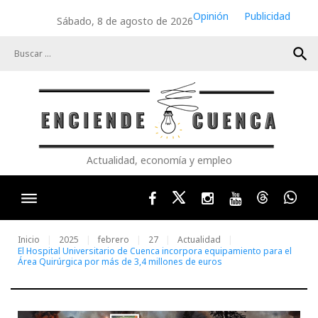
Skip
Opinión
Publicidad
Sábado, 8 de agosto de 2026
to
content
search
Actualidad, economía y empleo
Facebook
Twitter
Instagram
Youtube
Threads
Wha
Inicio
2025
febrero
27
Actualidad
El Hospital Universitario de Cuenca incorpora equipamiento para el
Área Quirúrgica por más de 3,4 millones de euros