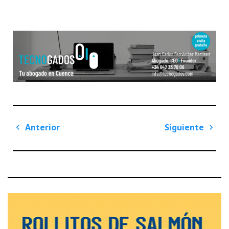
Navegación
Anterior
Siguiente
de
Previous
Next
entradas
Post
Post