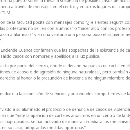
ema’ ha puesto sobre la mesa la sospecha de posibles casos de acos
ónima a través de mensajes en el centro y en otros lugares del camp
 UCLM.
lón de la facultad pósits con mensajes como “¿Te sientes segur@ co
 las profesoras no se líen con alumnos” o “hacer algo con los profes
zan a alumnas?” y en una ventana una persona puso el siguiente av
.
r Enciende Cuenca confirman que las sospechas de la existencia de c
lido casos con nombres y apellidos a la luz pública.
esta por parte del centro, donde el decano ha puesto un cartel en e
ciones de acoso o de agresión de ninguna naturaleza”, pero también 
 derecho al honor o la presunción de inocencia de ningún miembro de
ediato a la inspección de servicios y autoridades competentes de l
enviado a su alumnado el protocolo de denuncia de casos de violencia
an que “ante la aparición de carteles anónimos en un centro de la 
ctas inapropiadas, se han activado de manera inmediata los mecanis
y, en su caso, adoptar las medidas oportunas”.