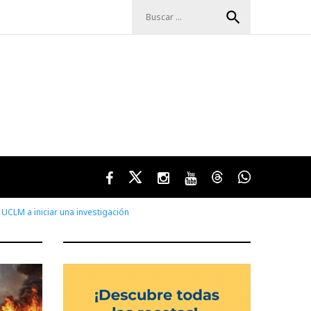
Buscar:
search
Facebook
Twitter
Instagram
Youtube
Threads
WhatsApp
 UCLM a iniciar una investigación