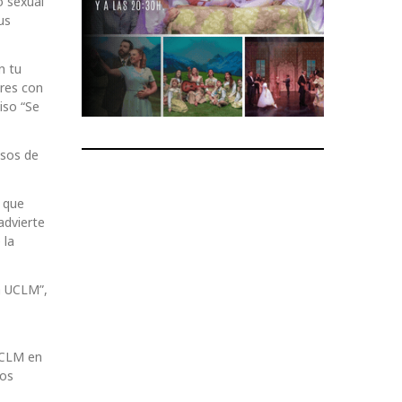
o sexual
us
n tu
ores con
iso “Se
asos de
l que
advierte
 la
a UCLM”,
UCLM en
mos