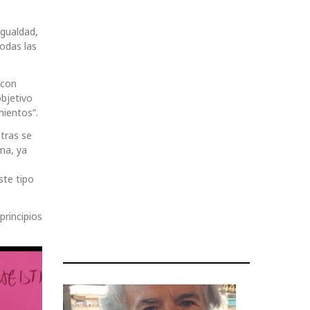
Igualdad,
odas las
 con
objetivo
mientos”.
ntras se
ma, ya
ste tipo
principios