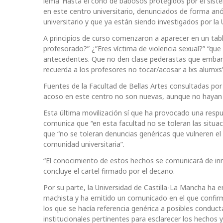
lema ‘Hasta el coño de babosos protegidos por el sist
en este centro universitario, denunciados de forma an
universitario y que ya están siendo investigados por la
A principios de curso comenzaron a aparecer en un tab
profesorado?” ¿”Eres víctima de violencia sexual?” “que
antecedentes. Que no den clase pederastas que embara
recuerda a los profesores no tocar/acosar a lxs alumxs”
Fuentes de la Facultad de Bellas Artes consultadas po
acoso en este centro no son nuevas, aunque no hayan sa
Esta última movilización sí que ha provocado una respu
comunica que “en esta facultad no se toleran las situa
que “no se toleran denuncias genéricas que vulneren el
comunidad universitaria”.
“El conocimiento de estos hechos se comunicará de inm
concluye el cartel firmado por el decano.
Por su parte, la Universidad de Castilla-La Mancha ha 
machista y ha emitido un comunicado en el que confirm
los que se hacía referencia genérica a posibles condu
institucionales pertinentes para esclarecer los hechos 