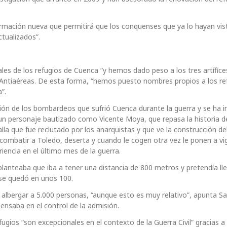
mación nueva que permitirá que los conquenses que ya lo hayan vis
tualizados”.
les de los refugios de Cuenca “y hemos dado peso a los tres artífice
 Antiaéreas. De esta forma, “hemos puesto nombres propios a los re
”.
ón de los bombardeos que sufrió Cuenca durante la guerra y se ha i
 personaje bautizado como Vicente Moya, que repasa la historia de
alla que fue reclutado por los anarquistas y que ve la construcción del
 combatir a Toledo, deserta y cuando le cogen otra vez le ponen a vigi
iencia en el último mes de la guerra.
planteaba que iba a tener una distancia de 800 metros y pretendía ll
 se quedó en unos 100.
 albergar a 5.000 personas, “aunque esto es muy relativo”, apunta S
nsaba en el control de la admisión.
gios “son excepcionales en el contexto de la Guerra Civil” gracias a