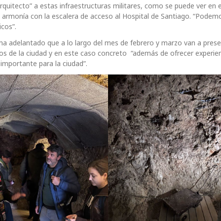
arquitecto” a estas infraestructuras militares, como se puede ver en 
a armonía con la escalera de acceso al Hospital de Santiago. “Podemo
icos”.
a adelantado que a lo largo del mes de febrero y marzo van a prese
cos de la ciudad y en este caso concreto “además de ofrecer experien
importante para la ciudad”.