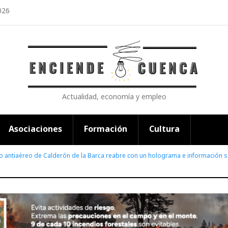
026
Actualidad, economía y empleo
Asociaciones
Formación
Cultura
io antiaéreo de Calderón de la Barca reabre con un holograma e información s