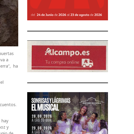
 puertas
 va a
uerra”, ha
el
scuentos.
o hay
ñoz y
ugio de