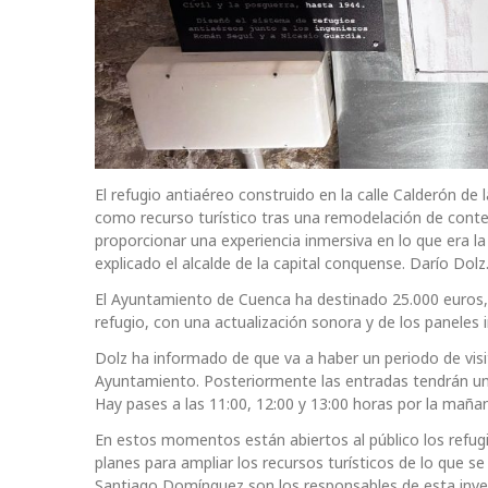
El refugio antiaéreo construido en la calle Calderón de
como recurso turístico tras una remodelación de conte
proporcionar una experiencia inmersiva en lo que era l
explicado el alcalde de la capital conquense. Darío Dolz
El Ayuntamiento de Cuenca ha destinado 25.000 euros, c
refugio, con una actualización sonora y de los paneles i
Dolz ha informado de que va a haber un periodo de visita
Ayuntamiento. Posteriormente las entradas tendrán un p
Hay pases a las 11:00, 12:00 y 13:00 horas por la mañana
En estos momentos están abiertos al público los refugio
planes para ampliar los recursos turísticos de lo que
Santiago Domínguez son los responsables de esta inves