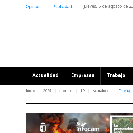
Skip
Jueves, 6 de agosto de 2
Opinión
Publicidad
to
content
Actualidad
Empresas
Trabajo
Inicio
2025
febrero
19
Actualidad
El refug