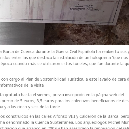
 la Barca de Cuenca durante la Guerra Civil Española ha reabierto sus
nidos entre las que destaca la instalación de un holograma “que nos
a época cuando más se utilizaron estos túneles, que fue durante la g
.
on cargo al Plan de Sostenibilidad Turística, a este lavado de cara d
nformativos de la visita.
 gratuita hasta el viernes, previa inscripción en la página web del
recio de 5 euros, 3,5 euros para los colectivos beneficiarios de de
 y a las cinco y seis de la tarde.
s construidos en las calles Alfonso VIII y Calderón de la Barca, per
 se ha denominado la Cuenca Subterránea. Los arqueólogos Michel Mu
tigación que arrancó en 2009 y han asesorado la renovación del ref