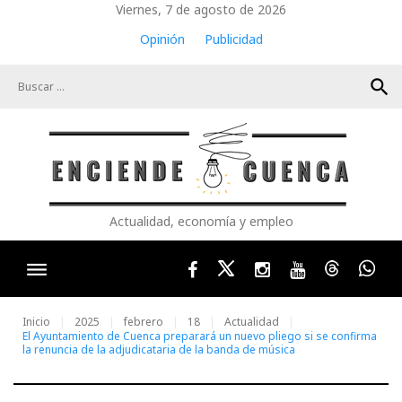
Skip
Viernes, 7 de agosto de 2026
to
Opinión
Publicidad
content
search
Actualidad, economía y empleo
Facebook
Twitter
Instagram
Youtube
Threads
Wha
Inicio
2025
febrero
18
Actualidad
El Ayuntamiento de Cuenca preparará un nuevo pliego si se confirma
la renuncia de la adjudicataria de la banda de música