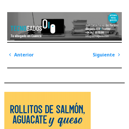
Navegación
Anterior
Siguiente
de
Previous
Next
entradas
Post
Post