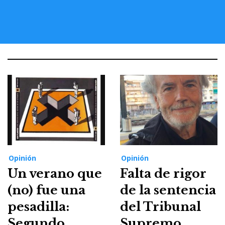
Opinión
Opinión
Un verano que
Falta de rigor
(no) fue una
de la sentencia
pesadilla:
del Tribunal
Segundo
Supremo